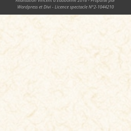
Réalisation Vincent d'Eaubonne 2018 - Propulsé par
Wordpress et Divi - Licence spectacle N°2-1044210