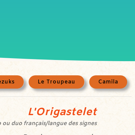
ezuks
Le Troupeau
Camila
L'Origastelet
lo ou duo français/langue des signes