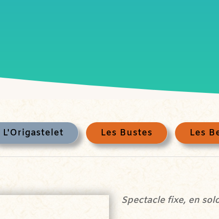
L'Origastelet
Les Bustes
Les B
Spectacle fixe, en so