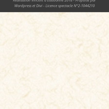
Réalisation Vincent d'Eaubonne 2018 - Propulsé par
Wordpress et Divi - Licence spectacle N°2-1044210