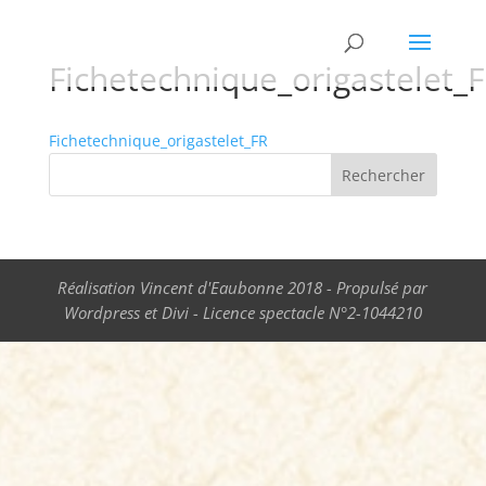
Fichetechnique_origastelet_
Fichetechnique_origastelet_FR
Réalisation Vincent d'Eaubonne 2018 - Propulsé par
Wordpress et Divi - Licence spectacle N°2-1044210