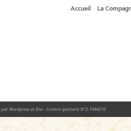
Accueil
La Compagn
 par Wordpress et Divi - Licence spectacle N°2-1044210