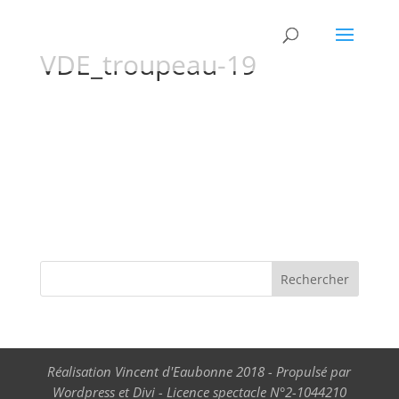
VDE_troupeau-19
Réalisation Vincent d'Eaubonne 2018 - Propulsé par
Wordpress et Divi - Licence spectacle N°2-1044210