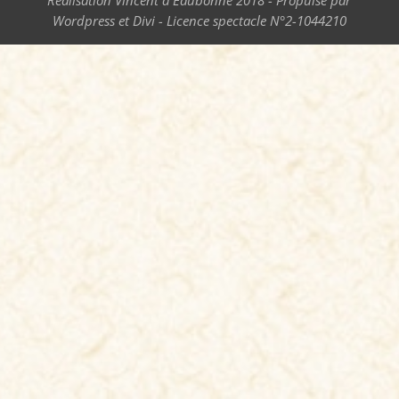
Réalisation Vincent d'Eaubonne 2018 - Propulsé par
Wordpress et Divi - Licence spectacle N°2-1044210