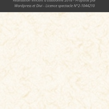
Réalisation Vincent d'Eaubonne 2018 - Propulsé par
Wordpress et Divi - Licence spectacle N°2-1044210