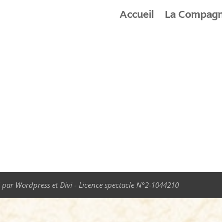
Accueil
La Compagn
 par Wordpress et Divi - Licence spectacle N°2-1044210