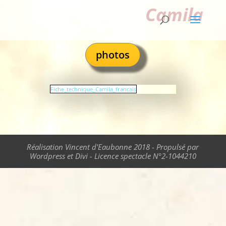
Camila
photos
Fiche_technique_Camila_francais
Réalisation Vincent d'Eaubonne 2018 - Propulsé par
Wordpress et Divi - Licence spectacle N°2-1044210